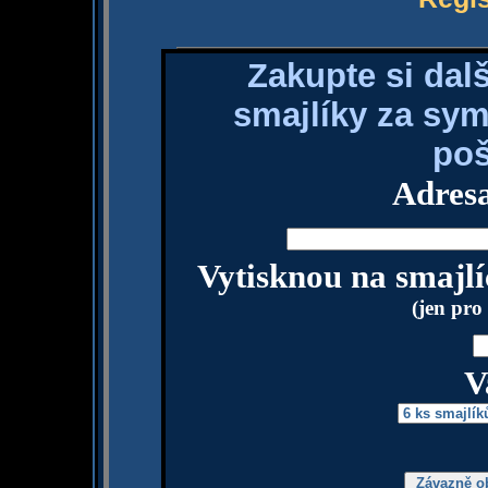
Zakupte si dal
smajlíky za sy
poš
Adresa
Vytisknou na smajlí
(jen pro
V