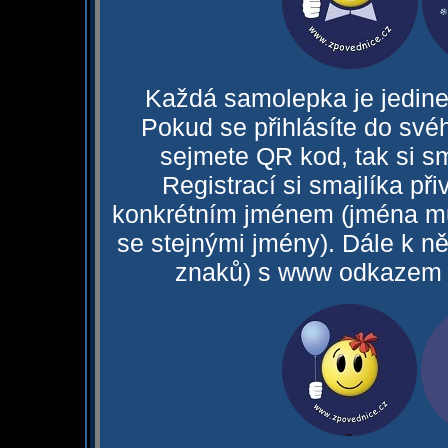
Každá samolepka je jedine
Pokud se přihlásíte do své
sejmete QR kod, tak si sm
Registrací si smajlíka př
konkrétním jménem (jména mus
se stejnými jmény). Dále k n
znaků) s www odkazem (