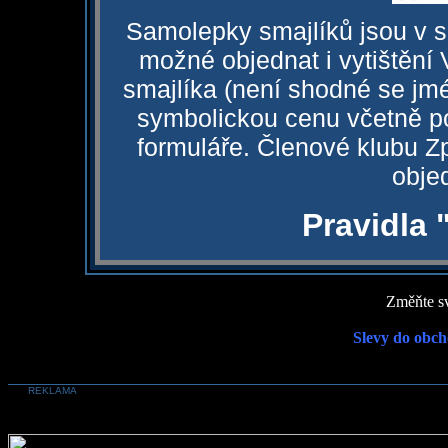
Samolepky smajlíků jsou v s
možné objednat i vytištění
smajlíka (není shodné se jmé
symbolickou cenu včetně 
formuláře. Členové klubu 
obje
Pravidla 
Změňte sv
Slevy do obch
REKLAMA