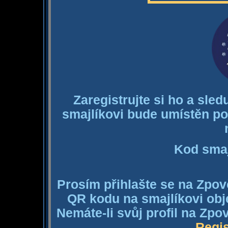
Zaregistrujte si ho a sled
smajlíkovi bude umístěn pokl
Kod smaj
Prosím přihlašte se na Zpov
QR kodu na smajlíkovi obje
Nemáte-li svůj profil na Zpo
Regis