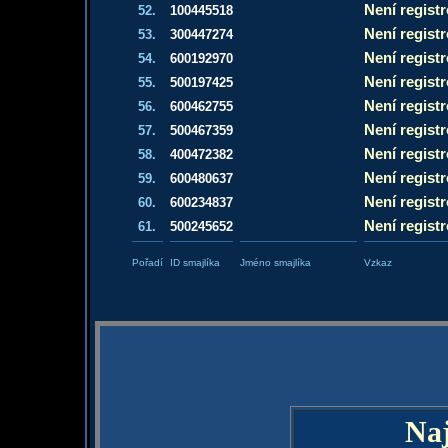
Není regist
52.
100445518
Není regist
53.
300447274
Není regist
54.
600192970
Není regist
55.
500197425
Není regist
56.
600462755
Není regist
57.
500467359
Není regist
58.
400472382
Není regist
59.
600480637
Není regist
60.
600234837
Není regist
61.
500245652
Pořadí
ID smajlíka
Jméno smajlíka
Vzkaz
Naj