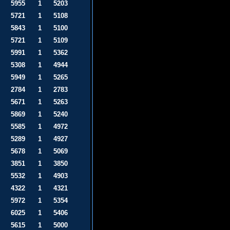
5955
1
5203
5721
1
5108
5843
1
5100
5721
1
5109
5991
1
5362
5308
1
4944
5949
1
5265
2784
1
2783
5671
1
5263
5869
1
5240
5585
1
4972
5289
1
4927
5678
1
5069
3851
1
3850
5532
1
4903
4322
1
4321
5972
1
5354
6025
1
5406
5615
1
5000