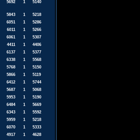
5692
1
5140
5843
1
5218
6051
1
5286
6011
1
5266
6061
1
5307
4411
1
4406
6137
1
5377
6338
1
5568
5768
1
5150
5866
1
5119
6412
1
5744
5687
1
5068
5953
1
5190
6484
1
5669
6343
1
5592
5959
1
5218
6070
1
5333
4917
1
4628