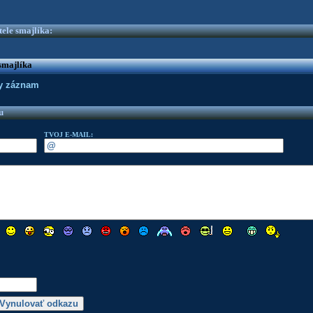
ele smajlíka:
smajlíka
dny záznam
u
TVOJ E-MAIL: