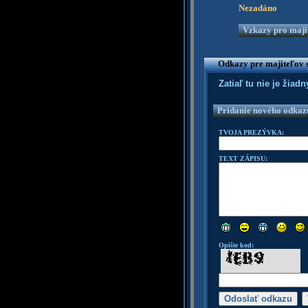
Nezadáno
Vzkazy pro majit
Odkazy pre majiteľov 
Zatiaľ tu nie je žia
Pridanie nového odkaz
TVOJA PREZÝVKA:
TEXT ZÁPISU:
Opište kod: