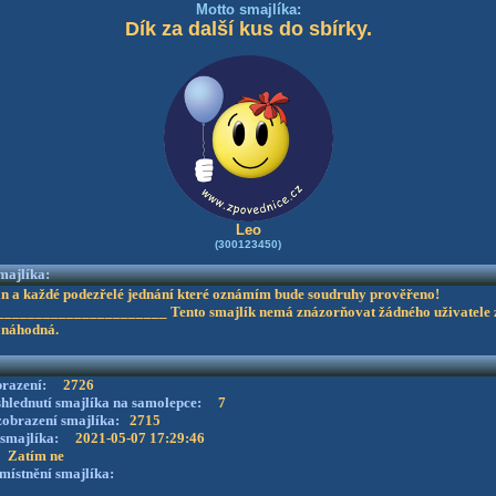
Motto smajlíka:
Dík za další kus do sbírky.
Leo
(300123450)
majlíka:
an a každé podezřelé jednání které oznámím bude soudruhy prověřeno!
_____________________ Tento smajlík nemá znázorňovat žádného uživatele 
ě náhodná.
brazení:
2726
 shlednutí smajlíka na samolepce:
7
 zobrazení smajlíka:
2715
 smajlíka:
2021-05-07 17:29:46
:
Zatím ne
místnění smajlíka: