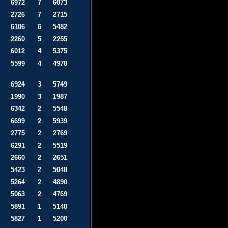
6972
7
6073
2726
7
2715
6106
6
5482
2260
5
2255
6012
4
5375
5599
4
4978
6924
3
5749
1990
3
1987
6342
2
5548
6699
2
5939
2775
2
2769
6291
2
5519
2660
2
2651
5423
2
5048
5264
2
4890
5063
2
4769
5891
1
5140
5827
1
5200