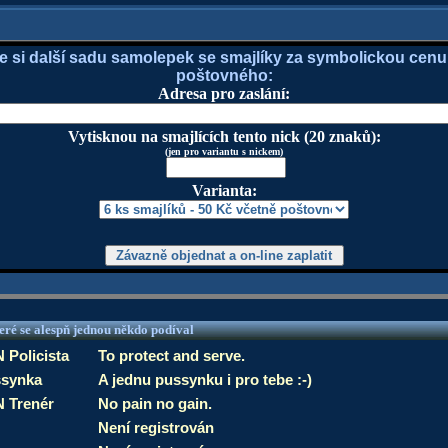
e si další sadu samolepek se smajlíky za symbolickou cenu
poštovného:
Adresa pro zaslání:
Vytisknou na smajlících tento nick (20 znaků):
(jen pro variantu s nickem)
Varianta:
eré se alespň jednou někdo podíval
 Policista
To protect and serve.
synka
A jednu pussynku i pro tebe :-)
 Trenér
No pain no gain.
Není registrován