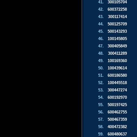
41.
300105704
42.
600372258
43.
300117414
44.
500125709
45.
500143293
46.
100145805
47.
300405849
48.
300411289
49.
100169360
50.
100439614
51.
600186580
52.
100445518
53.
300447274
54.
600192970
55.
500197425
56.
600462755
57.
500467359
58.
400472382
59.
600480637