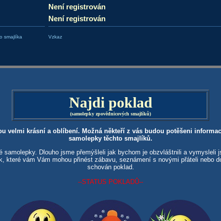
Není registrován
Není registrován
 smajlíka
Vzkaz
Najdi poklad
(samolepky zpovědnicových smajlíků)
ou velmi krásní a oblíbení. Možná někteří z vás budou potěšeni informací
samolepky těchto smajlíků.
é samolepky. Dlouho jsme přemýšleli jak bychom je obzvláštnili a vymysleli
ek, které vám Vám mohou přinést zábavu, seznámení s novými přáteli nebo 
schován poklad.
--STATUS POKLADŮ--