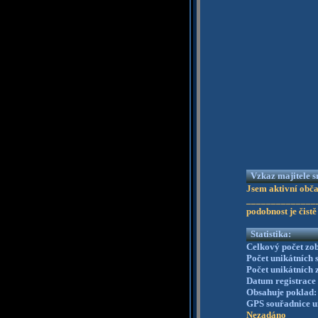
Vzkaz majitele s
Jsem aktivní obč
_______________
podobnost je čist
Statistika:
Celkový počet zo
Počet unikátních
Počet unikátních
Datum registrace
Obsahuje poklad
GPS souřadnice u
Nezadáno