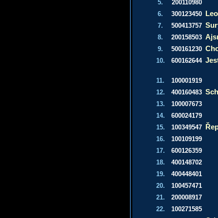
5.
200110980
Leo
6.
300123450
Sur
7.
500413757
Aj
8.
200158503
Cho
9.
500161230
Jes
10.
600162644
11.
100001919
Sch
12.
400160483
13.
100007673
14.
600024179
Ře
15.
100349547
16.
100109199
17.
600126359
18.
400148702
19.
400448401
20.
100457471
21.
200008917
22.
100271585