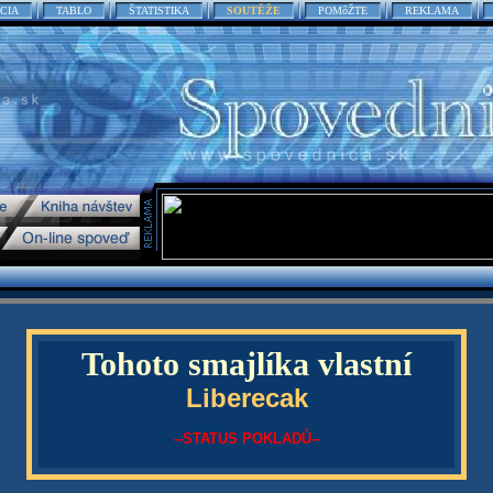
CIA
TABLO
ŠTATISTIKA
SOUTĚŽE
POMôŽTE
REKLAMA
Tohoto smajlíka vlastní
Liberecak
--STATUS POKLADŮ--