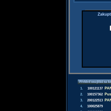
Zakupt
Přehled smajlíků na kt
PAN
1.
100121137
Pus
2.
100157362
PAN
3.
200122513
4.
100025879