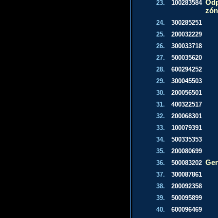
Odp
23.
100283584
zón
24.
300285251
25.
200032229
26.
300033718
27.
500035620
28.
600294252
29.
300045503
30.
200056501
31.
400322517
32.
200068301
33.
100079391
34.
500335353
35.
200080699
Gen
36.
500083202
37.
300087861
38.
200092358
39.
500095899
40.
600096469