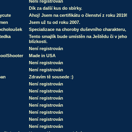
Není registrován
Dík za další kus do sbírky.
ycute
Ahoj! Jsem na certifikátu o členství z roku 2019!
smen
Jsem už tu od roku 2007.
choloušek
Specializace na choroby duševního charakteru,
tedka
Tento smajlík bude umístěn na Ještědu či v jeho
blízkosti.
Není registrován
oolShooter
Made in USA
Není registrován
Není registrován
pan
Zdravím tě sousede :)
Není registrován
Není registrován
Není registrován
Není registrován
Není registrován
Není registrován
Není registrován