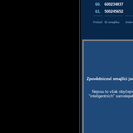
60.
600234837
61.
500245652
Pořadí
ID smajlíka
Jméno
Zpovědnicoví smajlíci js
Nejsou to však obyčejn
"inteligentních" samolep