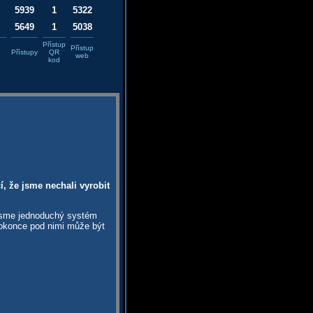
5939
1
5322
5649
1
5038
Přístup
Přístup
Přístupy
QR
web
kod
, že jsme nechali vyrobit
 jsme jednoduchý systém
dokonce pod nimi může být