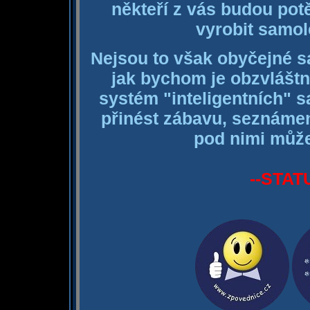
někteří z vás budou pot
vyrobit samol
Nejsou to však obyčejné s
jak bychom je obzvláštn
systém "inteligentních"
přinést zábavu, seznámen
pod nimi může
--STAT