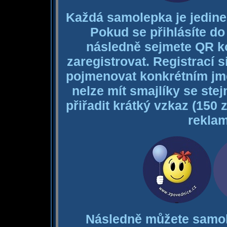
Každá samolepka je jedine
Pokud se přihlásíte do
následně sejmete QR ko
zaregistrovat. Registrací s
pojmenovat konkrétním jm
nelze mít smajlíky se ste
přiřadit krátký vzkaz (150
reklam
Následně můžete samole