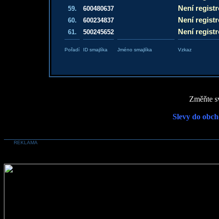
Není regist
59.
600480637
Není regist
60.
600234837
Není regist
61.
500245652
Pořadí
ID smajlíka
Jméno smajlíka
Vzkaz
Změňte sv
Slevy do obch
REKLAMA