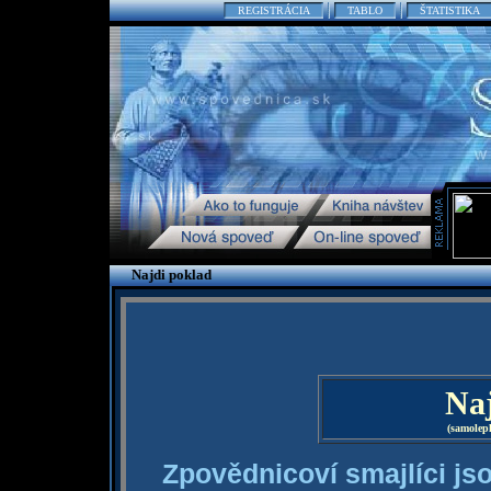
REGISTRÁCIA
TABLO
ŠTATISTIKA
Najdi poklad
Naj
(samolep
Zpovědnicoví smajlíci jso