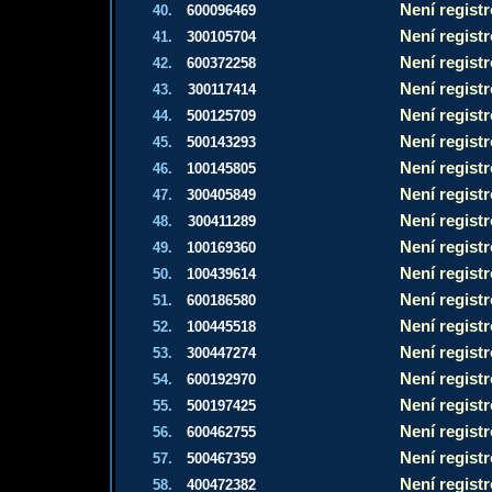
Není regist
40.
600096469
Není regist
41.
300105704
Není regist
42.
600372258
Není regist
43.
300117414
Není regist
44.
500125709
Není regist
45.
500143293
Není regist
46.
100145805
Není regist
47.
300405849
Není regist
48.
300411289
Není regist
49.
100169360
Není regist
50.
100439614
Není regist
51.
600186580
Není regist
52.
100445518
Není regist
53.
300447274
Není regist
54.
600192970
Není regist
55.
500197425
Není regist
56.
600462755
Není regist
57.
500467359
Není regist
58.
400472382