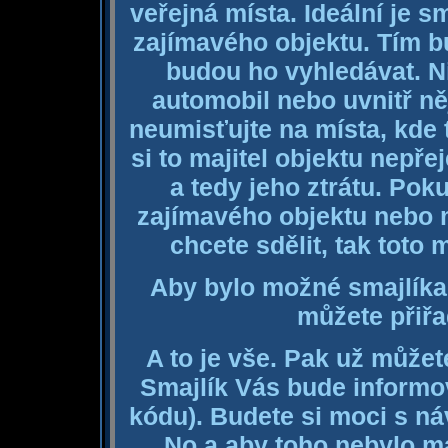
veřejná místa. Ideální je sm
zajímavého objektu. Tím bu
budou ho vyhledávat. Ni
automobil nebo uvnitř ně
neumisťujte na místa, kde 
si to majitel objektu nepře
a tedy jeho ztrátu. Pok
zajímavého objektu nebo m
chcete sdělit, tak toto 
Aby bylo možné smajlíka
můžete přiřa
A to je vše. Pak už můžet
Smajlík Vás bude informo
kódu). Budete si moci s ná
No a aby toho nebylo m