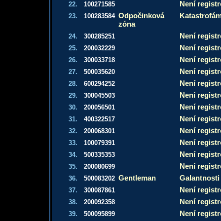
Není regist
22.
100271585
Odpočinková
Katastrofám
23.
100283584
zóna
Není regist
24.
300285251
Není regist
25.
200032229
Není regist
26.
300033718
Není regist
27.
500035620
Není regist
28.
600294252
Není regist
29.
300045503
Není regist
30.
200056501
Není regist
31.
400322517
Není regist
32.
200068301
Není regist
33.
100079391
Není regist
34.
500335353
Není regist
35.
200080699
Gentleman
Galantnosti
36.
500083202
Není regist
37.
300087861
Není regist
38.
200092358
Není regist
39.
500095899