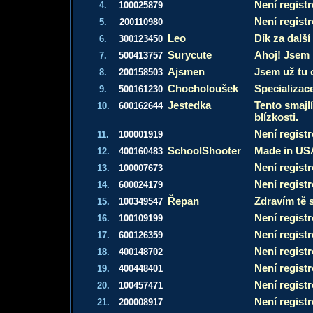
Není regist
4.
100025879
Není regist
5.
200110980
Leo
Dík za další
6.
300123450
Surycute
Ahoj! Jsem n
7.
500413757
Ajsmen
Jsem už tu 
8.
200158503
Chocholoušek
Specializac
9.
500161230
Jestedka
Tento smajl
10.
600162644
blízkosti.
Není regist
11.
100001919
SchoolShooter
Made in US
12.
400160483
Není regist
13.
100007673
Není regist
14.
600024179
Řepan
Zdravím tě 
15.
100349547
Není regist
16.
100109199
Není regist
17.
600126359
Není regist
18.
400148702
Není regist
19.
400448401
Není regist
20.
100457471
Není regist
21.
200008917