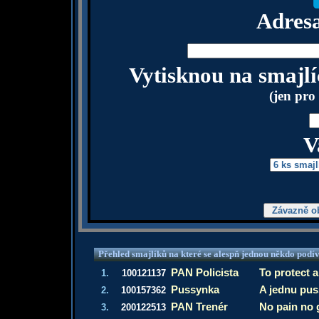
Adresa
Vytisknou na smajlí
(jen pro
V
Přehled smajlíků na které se alespň jednou někdo podí
PAN Policista
To protect a
1.
100121137
Pussynka
A jednu puss
2.
100157362
PAN Trenér
No pain no 
3.
200122513